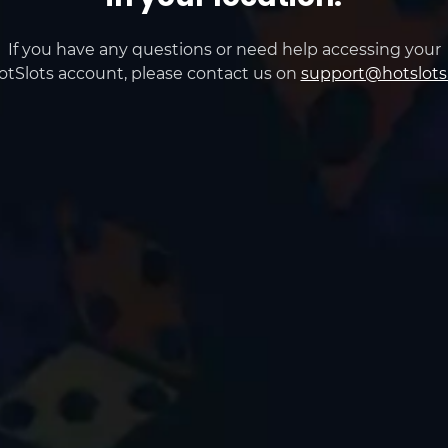
o
slot δημιουργημένο από την Relax-gaming, διαθέσιμο στου
If you have any questions or need help accessing your
 Mega Flip με πραγματικά χρήματα, είτε να το δοκιμάσεις δωρεά
otSlots account, please contact us on
support@hotslots.
νεις στο HotSlots και αναζητάς το παιχνίδι στη βιβλιοθήκη του
νιδιού και κάνεις κλικ στο κουμπί ‘DEMO’ για να ξεκινήσεις. Α
νεις τις περιστροφές σου δωρεάν.
η στη δοκιμαστική λειτουργία είναι εικονικά, με αυτήν τη δωρε
ικά του συγκεκριμένου slot, για να δεις αν σου αρέσει. Μπορεί
e
slots
στο HotSlots, όπως είναι τα παιχνίδια της Megaways™
ρίες! Εξέτασε τη συλλογή των παιχνιδιών μας και παίξε κορυφα
το Book of Dead, ή δοκίμασε την τύχη σου και για το μέγιστο
ερδίσεις ένα από τα
καθημερινά της τζακπότ
!
των online slots; Τότε, λοιπόν, πάρε θέση σε ένα από τα επιτρ
προσφέρουμε τραπέζια ανωτέρου επιπέδου μπλακτζάκ, πόκερ, ρ
από παρόχους όπως η Evolution, η Pragmatic Play Live, η 
νο μπόνους
! Από το
Μπόνους Καλωσορίσματος
μέχρι Δωρεάν 
φη, επική διασκέδαση. Ψάξε και απόλαυσε!