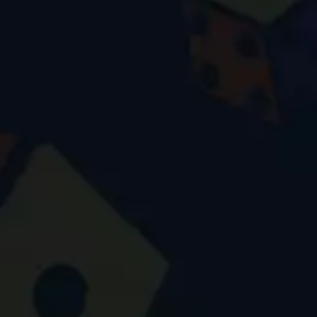
ΡΑΜΜΑ ΠΡΟΩΘΗΤΙΚΉΣ ΣΥΝΕΡΓΑΣΊΑΣ
ISTOLÓGIO KAZÍNO
τρώο του Κουρασάο με αριθμό.
ει από οποιονδήποτε πελάτη αποδεικτικά στοιχεία ηλικίας και μπορεί να αναστείλει έναν
νση Emancipatie Boulevard Dominico F. "Don" Martina 29, Κουρασάο, μια εταιρεία