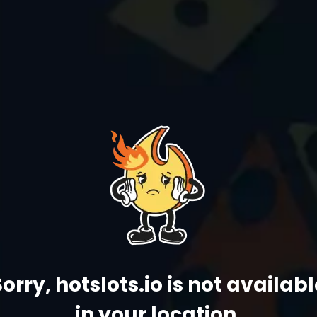
Sorry, hotslots.io is not availabl
in your location.