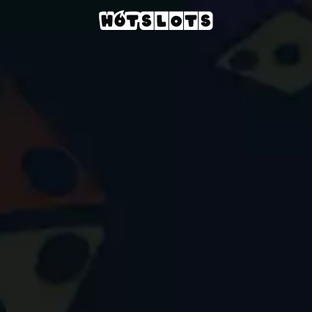
ΡΟΣΦΟΡΈΣ
ΤΟΥΡΝΟΥΆ
ΥΠΟΣΤΉΡΙΞΗ