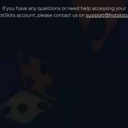
ις είτε ποντάροντας πραγματικά χρήματα είτε δωρεάν, στη δοκι
If you have any questions or need help accessing your
Slots, αναζητάς το παιχνίδι και βρίσκεις το εικονίδιό του. Πα
otSlots account, please contact us on
support@hotslots.
θε ποντάρισμα ή κέρδος στη δοκιμαστική λειτουργία του 9 Tige
 ή να προστίθενται στο πραγματικό σου υπόλοιπο. Παρόλα αυτά,
 παιχνίδι και τα μπόνους χαρακτηριστικά του — χωρίς να διακυβ
tSlots, μπορείς να απολαύσεις εκατοντάδες από τα καλύτερα
slo
, όπως είναι τα παιχνίδια της Megaways™, τα
jackpot slots
που κατακτούν την αγορά. Θα βρεις όλα τα κλασικά και αγαπημέ
, το Book of Dead, το Starburst™, το The Dog House Me
 παιχνίδια, πάλι θα σε κακομάθουμε στο
Live Casino
μας. Εξερ
ας για μπλακτζάκ, ρουλέτα, πόκερ και μπακαρά, ή δοκίμασε τη
 μην ξεχάσεις να ψάξεις τη σελίδα ‘Προσφορές’ για να δεις αν
υς Καλωσορίσματος
, προσφορές Live Casino, προσφορές Δω