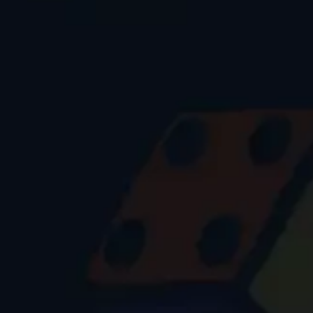
ΛΙΤΙΚΉ ΑΠΟΡΡΉΤΟΥ
FAQ
ΧΆΡΤΗΣ ΙΣΤΟΤΌΠΟΥ
LOYALTY CLUB
ΠΡΌΓ
σμένης ευθύνης που είναι οργανωμένη και υφίσταται στο Κουρασάο, καταχωρημένη στο Εμπορικό Μη
χή) να ανοίξει λογαριασμό και/ή να παίξει στο HotSlots. Η Εταιρεία διατηρεί το δικαίωμα να ζητήσ
 βάσει της άδειας παιχνιδιών που κατέχει η Forwell Investments B.V., με καταχωρημένη διεύθυ
ίδια Τύχης (LOK) υπό τη πράσινη σφραγίδα με τον αριθμό άδειας OGL/2024/1054/0509.