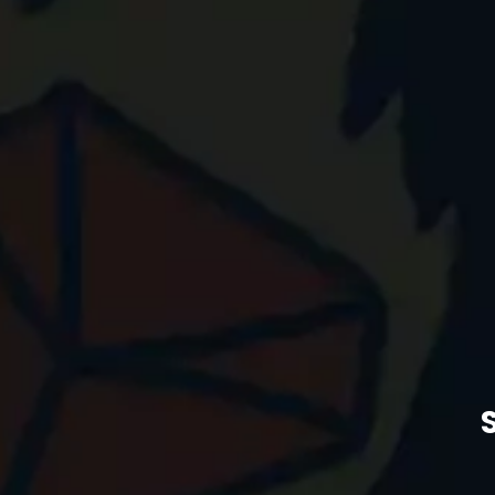
Wazdan
9 TIGERS
Λεπτοδουλεμένο από τη Wazdan, το 9