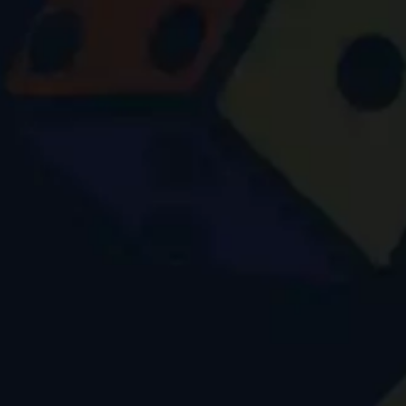
ΔΕΊΞΕ ΌΛΑ ΤΑ ΠΑΙΧΝΊΔΙΑ