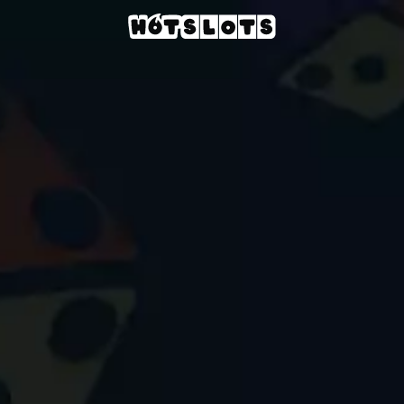
ΡΟΣΦΟΡΈΣ
ΤΟΥΡΝΟΥΆ
ΥΠΟΣΤΉΡΙΞΗ