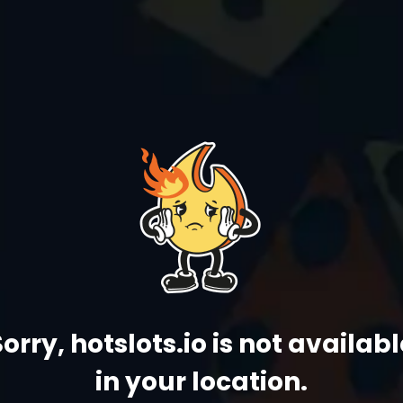
Sorry, hotslots.io is not availabl
in your location.
 Tigers είναι ένα από τα καλύτερα
online casino
slots που μ