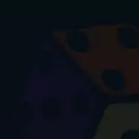
ΚΑΖΊΝΟ
ΖΩΝΤΑΝΌ ΚΑΖΊΝΟ
Π
9 Tigers
/ slots