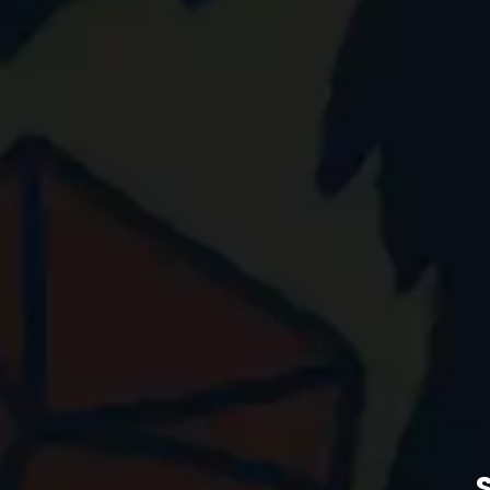
Red-tiger
WILD NORDS
Red-Tiger
Battle-Slots
5-Reel-Slots