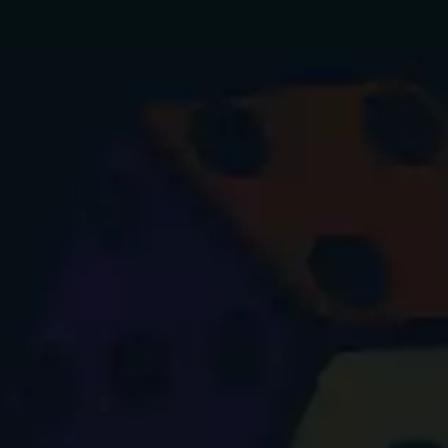
ΚΑΖΊΝΟ
ΖΩΝΤΑΝΌ ΚΑΖΊΝΟ
Π
Wild Nords
/ slots