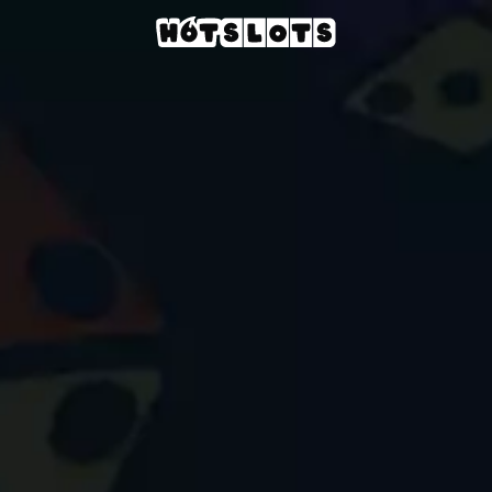
ΡΟΣΦΟΡΈΣ
ΤΟΥΡΝΟΥΆ
ΥΠΟΣΤΉΡΙΞΗ