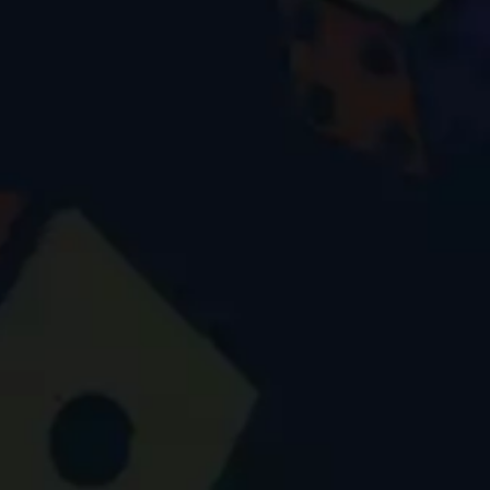
ΡΑΜΜΑ ΠΡΟΩΘΗΤΙΚΉΣ ΣΥΝΕΡΓΑΣΊΑΣ
ISTOLÓGIO KAZÍNO
τρώο του Κουρασάο με αριθμό.
ει από οποιονδήποτε πελάτη αποδεικτικά στοιχεία ηλικίας και μπορεί να αναστείλει έναν
νση Emancipatie Boulevard Dominico F. "Don" Martina 29, Κουρασάο, μια εταιρεία