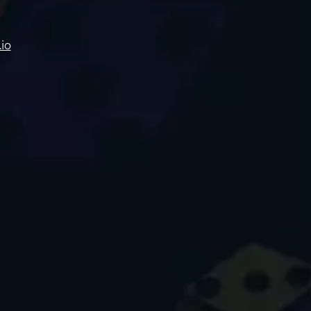
ίτε δωρεάν, στη δοκιμαστική
ι βρίσκεις το εικονίδιό του. Πατάς το
io
ειτουργία του Gem Splitter είναι
πόλοιπο. Παρόλα αυτά, η δοκιμαστική
του — χωρίς να διακυβεύεται το
ts
για καζίνο, και μάλιστα από τους
(ακόμη και
καθημερινά jackpots
!)
να των παικτών, όπως το Bonanza, το
gaways™ και αμέτρητα άλλα
εύνησε τη συλλογή μας και πάρε
ν τύχη σου σε κάποιο από τα επικά
 μπορείς να τσιμπήσεις, στο μεταξύ,
ρεάν Περιστροφών και ακόμα