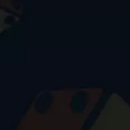
ΣΎΝΔΕΣΗ
ΕΓΓΡΑΦΉ