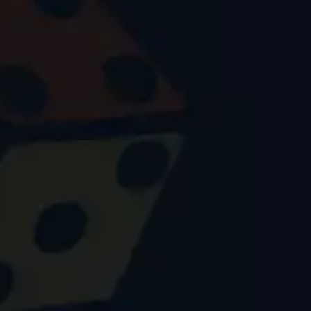
Καζίνο
slots-games
gem-splitter
ΣΧΕΤΙΚΆ ΜΕ ΕΜΆΣ
Ο & Π
ΥΠΕΎΘΥΝΟ ΠΑΙΧΝΊΔΙ
ΠΟ
ΆΔΕΙΑ
Λόγω της άδειας παιχνιδιού της Forwell Investments B.V., μια ιδιωτική εταιρεία περιορι
Είναι παράνομο για οποιονδήποτε κάτω των 18 ετών (ή τη νόμιμη ηλικία, ανάλογα με την περιο
λογαριασμό μέχρι να ληφθεί η κατάλληλη επαλήθευση.
Όλα τα προϊόντα του www.hotslots.io λειτουργούν από την Forwell Ltd (Ηνωμένο Βασίλειο)
αδειοδοτημένη και ρυθμιζόμενη σύμφωνα με τους νόμους της Εθνικής Διάταξης για τα Παιχν
ΠΆΡΟΧΟΙ ΜΕΘΌΔΩΝ ΠΛΗΡΩΜΉΣ
ΠΆΡΟΧΟΙ ΠΑΙΧΝΙΔΙΏΝ