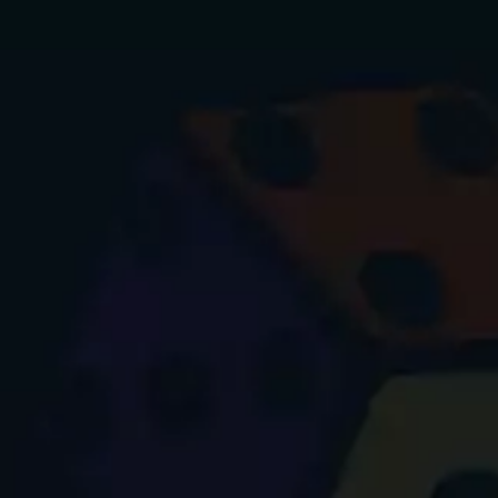
ΚΑΖΊΝΟ
ΖΩΝΤΑΝΌ ΚΑΖΊΝΟ
Π
Gem Splitter
/ slots